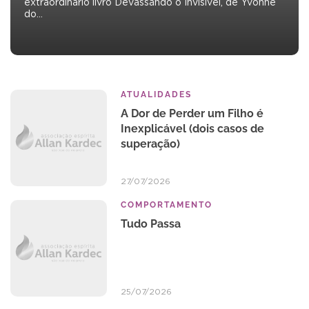
extraordinário livro Devassando o Invisível, de Yvonne
físico?
Irmão
do…
Ou
X
para
e
a
psicografado
exibição
pelo
daquilo…
médium…
ATUALIDADES
A Dor de Perder um Filho é
Inexplicável (dois casos de
superação)
27/07/2026
COMPORTAMENTO
Tudo Passa
25/07/2026