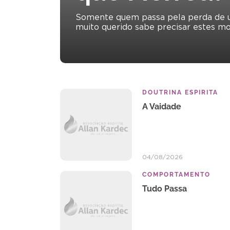
extraordinário
o
livro
exibicionismo
Somente quem passa pela perda de u
Devassando
físico?
muito querido sabe precisar estes 
o
Ou
Invisível,
para
de
a
Yvonne
exibição
do…
daquilo…
DOUTRINA ESPIRITA
A Vaidade
04/08/2026
COMPORTAMENTO
Tudo Passa