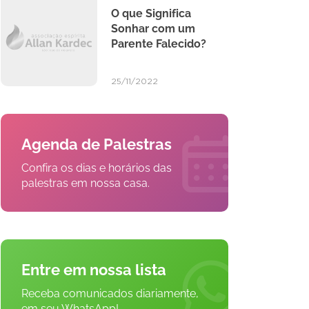
O que Significa
Sonhar com um
Parente Falecido?
25/11/2022
Agenda de Palestras
Confira os dias e horários das
palestras em nossa casa.
Entre em nossa lista
Receba comunicados diariamente,
em seu WhatsApp!