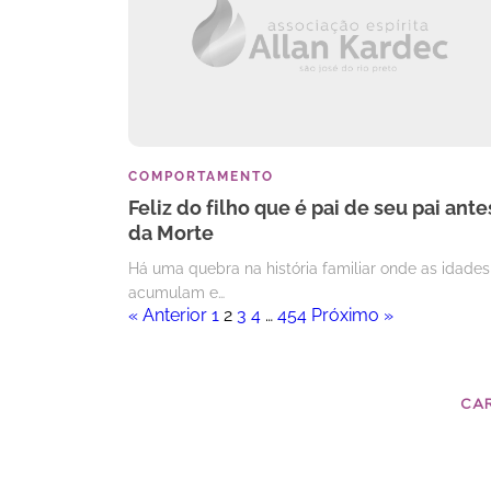
COMPORTAMENTO
Feliz do filho que é pai de seu pai ante
da Morte
Há uma quebra na história familiar onde as idades
acumulam e…
« Anterior
1
2
3
4
…
454
Próximo »
CA