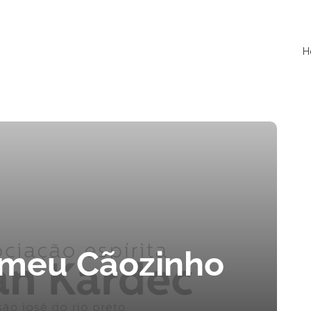
es
H
 meu Cãozinho