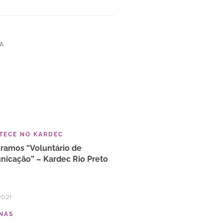
TA
TECE NO KARDEC
ramos “Voluntário de
icação” – Kardec Rio Preto
2021
NAS