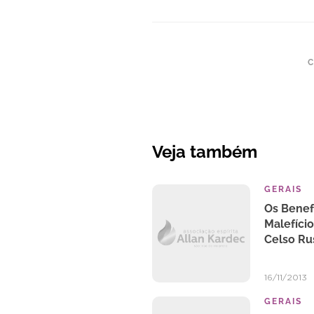
C
Veja também
GERAIS
Os Benef
Malefíci
Celso Ru
16/11/2013
GERAIS