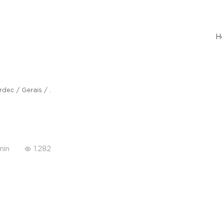
H
rdec
/
Gerais
/
.
min
1.282