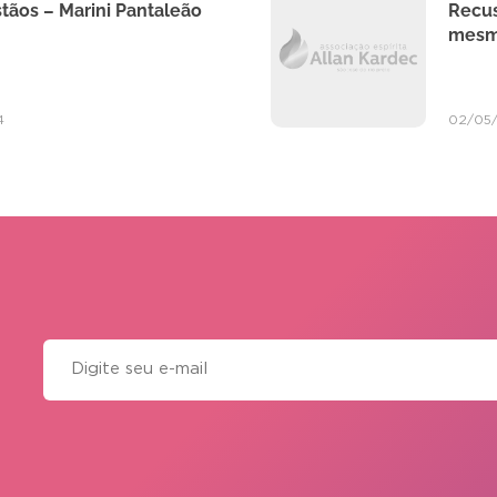
stãos – Marini Pantaleão
Recus
mesm
4
02/05