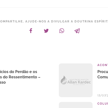
OMPARTILHE, AJUDE-NOS A DIVULGAR A DOUTRINA ESPÍRI
ACON
ícios do Perdão e os
Procu
os do Ressentimento –
Comun
sso
13/07/
COLU