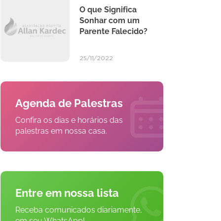
O que Significa
Sonhar com um
Parente Falecido?
25/11/2022
Agenda de Palestras
Confira os dias e horários das
palestras em nossa casa.
Entre em nossa lista
Receba comunicados diariamente,
em seu WhatsApp!