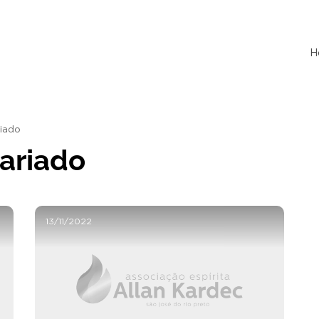
H
riado
ariado
13/11/2022