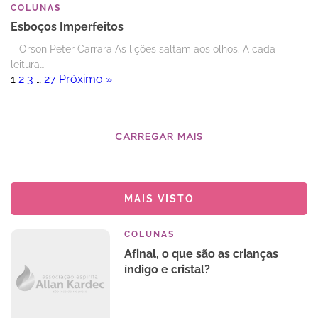
COLUNAS
Esboços Imperfeitos
– Orson Peter Carrara As lições saltam aos olhos. A cada
leitura…
1
2
3
…
27
Próximo »
CARREGAR MAIS
MAIS VISTO
COLUNAS
Afinal, o que são as crianças
índigo e cristal?