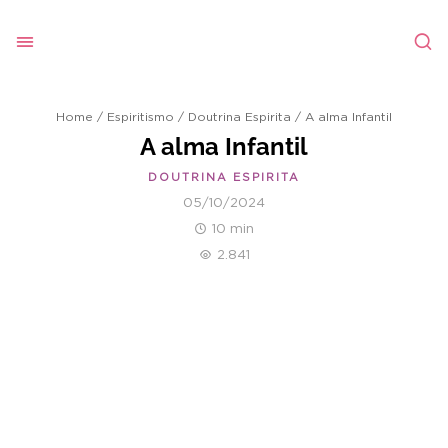
Home
/
Espiritismo
/
Doutrina Espirita
/
A alma Infantil
A alma Infantil
DOUTRINA ESPIRITA
05/10/2024
10 min
2.841