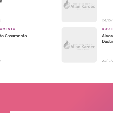
ca
2
06/10
TAMENTO
DOUTR
do Casamento
Alvor
Desti
0
23/12/