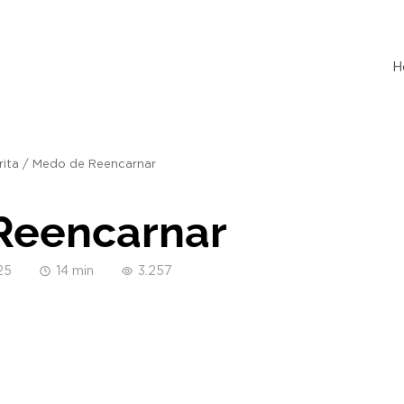
H
rita
/
Medo de Reencarnar
Reencarnar
25
14 min
3.257