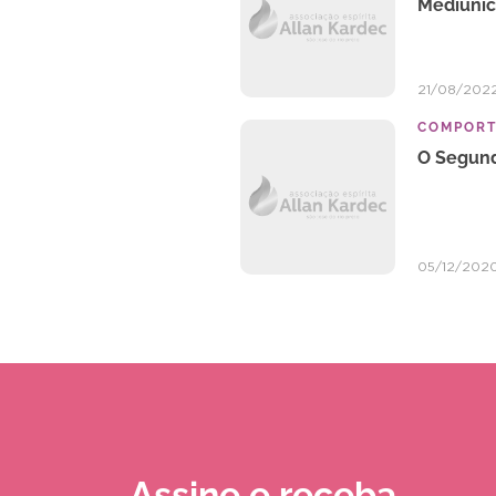
Mediúni
21/08/202
COMPOR
O Segun
05/12/202
Assine e receba