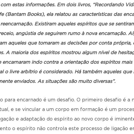
com estas informações. Em dois livros, “Recordando Vid
e (Bantam Books), ela relatou as características das enca
a reencarnação. Existiram aqueles espíritos que se senti
, receio, angústia de seguirem rumo à nova encarnação. 
ram aqueles que tomaram as decisões por conta própria, 
s. A maioria dos espíritos mostrou algum nível de hesita
e encarnaram indo contra a orientação dos espíritos mai
l o livre arbítrio é considerado. Há também aqueles que
ente enviados. As situações são muito diversas”.
para encarnado é um desafio. O primeiro desafio é a 
itual, e se vincular a um corpo em formação é um proce
igação e adaptação do espírito ao novo corpo é iminen
nto o espírito não controla este processo de ligação e