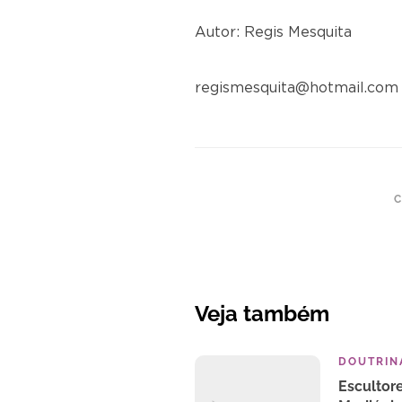
Autor: Regis Mesquita
regismesquita@hotmail.com
C
Veja também
DOUTRINA
Escultor