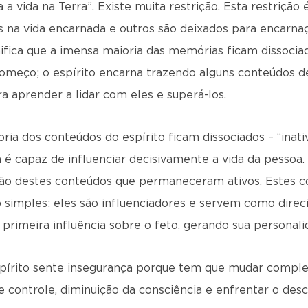
a vida na Terra”. Existe muita restrição. Esta restrição 
 na vida encarnada e outros são deixados para encarnaç
nifica que a imensa maioria das memórias ficam dissociada
meço; o espírito encarna trazendo alguns conteúdos de
a aprender a lidar com eles e superá-los.
ria dos conteúdos do espírito ficam dissociados – “inat
 é capaz de influenciar decisivamente a vida da pessoa
ão destes conteúdos que permaneceram ativos. Estes c
simples: eles são influenciadores e servem como direci
a primeira influência sobre o feto, gerando sua persona
spírito sente insegurança porque tem que mudar comple
 controle, diminuição da consciência e enfrentar o des