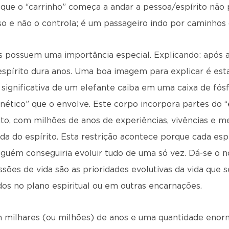
que o “carrinho” começa a andar a pessoa/espírito não 
sso e não o controla; é um passageiro indo por caminho
 possuem uma importância especial. Explicando: após a
spírito dura anos. Uma boa imagem para explicar é esta
ignificativa de um elefante caiba em uma caixa de fósf
ético” que o envolve. Este corpo incorpora partes do “e
rito, com milhões de anos de experiências, vivências e 
ida do espírito. Esta restrição acontece porque cada es
 alguém conseguiria evoluir tudo de uma só vez. Dá-se o 
es de vida são as prioridades evolutivas da vida que se 
os no plano espiritual ou em outras encarnações.
m milhares (ou milhões) de anos e uma quantidade eno