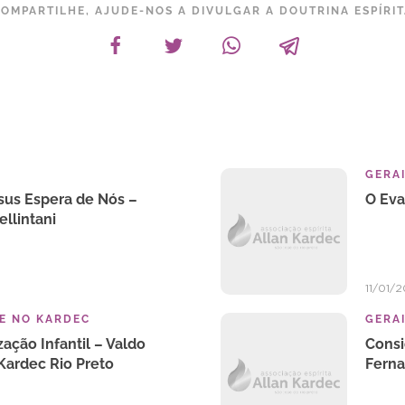
OMPARTILHE, AJUDE-NOS A DIVULGAR A DOUTRINA ESPÍRI
GERA
sus Espera de Nós –
O Eva
ellintani
11/01/2
E NO KARDEC
GERA
ação Infantil – Valdo
Consi
Kardec Rio Preto
Ferna