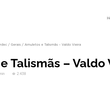
H
rdec
/
Gerais
/
Amuletos e Talismãs – Valdo Vieira
e Talismãs – Valdo 
min
2.438