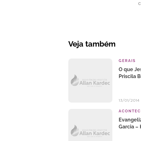
C
Veja também
GERAIS
O que Je
Priscila B
13/01/2014
ACONTEC
Evangeliz
Garcia – 