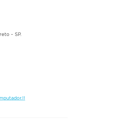
reto – SP.
putador.!!