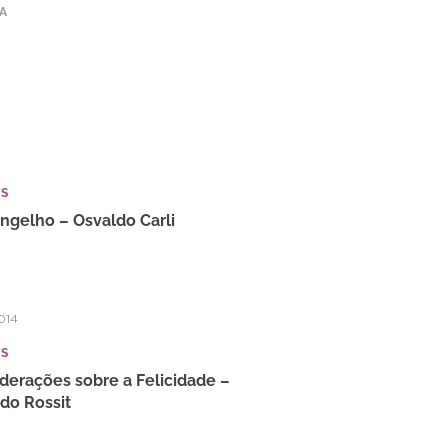
TA
IS
ngelho – Osvaldo Carli
014
IS
derações sobre a Felicidade –
do Rossit