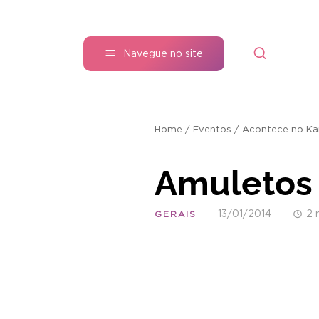
Navegue no site
Home
/
Eventos
/
Acontece no Ka
Amuletos 
13/01/2014
2 
GERAIS