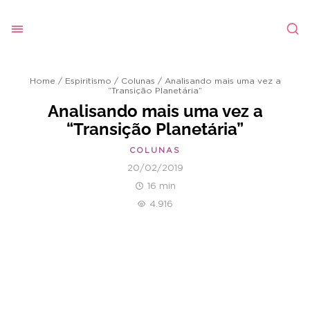
Home
/
Espiritismo
/
Colunas
/
Analisando mais uma vez a
“Transição Planetária”
Analisando mais uma vez a
“Transição Planetária”
COLUNAS
20/02/2019
16 min
4.916