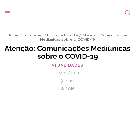
Home
/
Espiritismo
/
Doutrina Espirita
/
Atenção: Comunicações
Mediúnicas sobre o COVID-19
Atenção: Comunicações Mediúnicas
sobre o COVID-19
ATUALIDADES
10/03/2021
7 min
1.816