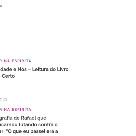
TA
INA ESPIRITA
idade e Nós – Leitura do Livro
 Certo
2022
INA ESPIRITA
grafia de Rafael que
carnou lutando contra o
r: “O que eu passei era a