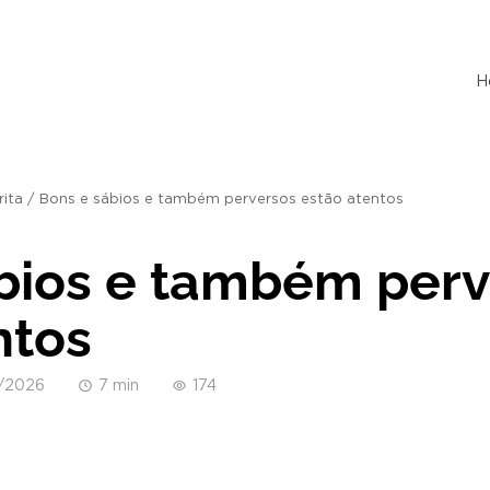
H
rita
/
Bons e sábios e também perversos estão atentos
bios e também perv
entos
/2026
7 min
174