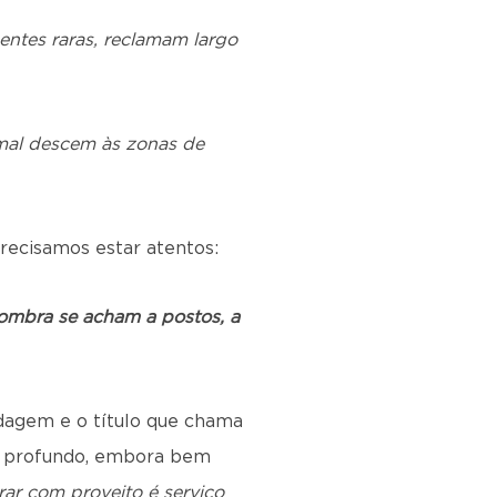
entes raras, reclamam largo
 mal descem às zonas de
recisamos estar atentos:
sombra se acham a postos, a
rdagem e o título que chama
é profundo, embora bem
ar com proveito é serviço