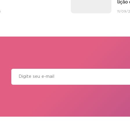
lição
5
11/09/