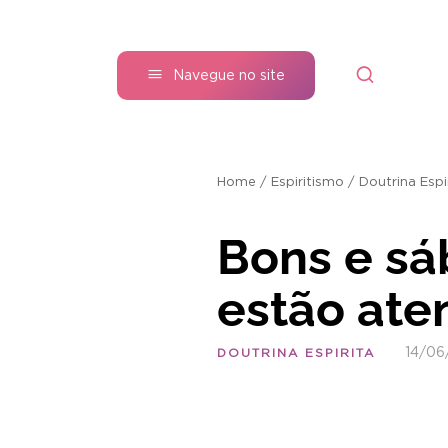
Navegue no site
Home
/
Espiritismo
/
Doutrina Espi
Bons e sá
estão at
14/06
DOUTRINA ESPIRITA