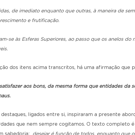
idas, de imediato enquanto que outras, à maneira de sem
escimento e frutificação.
am-se às Esferas Superiores, ao passo que os anelos do
eis.
ção dos itens acima transcritos, há uma afirmação que p
 satisfazer aos bons, da mesma forma que entidades da 
maus.
 destaques, ligados entre si, inspiraram a presente abo
erdades que nem sempre cogitamos. O texto completo 
com sabedoria:
desejar é função de todos, enquanto que or