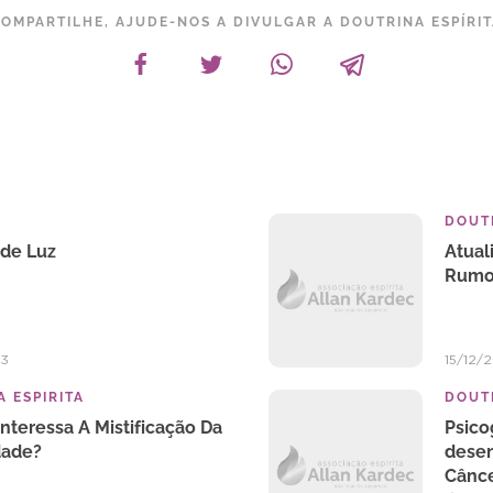
OMPARTILHE, AJUDE-NOS A DIVULGAR A DOUTRINA ESPÍRI
DOUTR
 de Luz
Atual
Rumo
23
15/12/
 ESPIRITA
DOUTR
nteressa A Mistificação Da
Psico
dade?
desen
Cânce