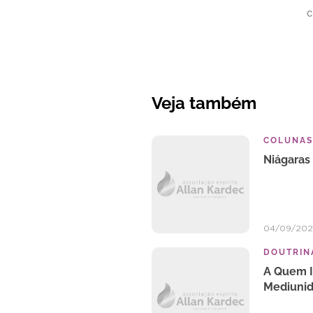
C
Veja também
COLUNAS
Niágaras
04/09/20
DOUTRINA
A Quem I
Mediuni