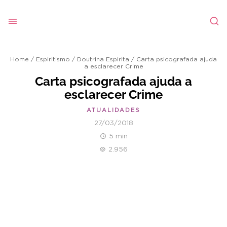
Home
/
Espiritismo
/
Doutrina Espirita
/
Carta psicografada ajuda
a esclarecer Crime
Carta psicografada ajuda a
esclarecer Crime
ATUALIDADES
27/03/2018
5 min
2.956