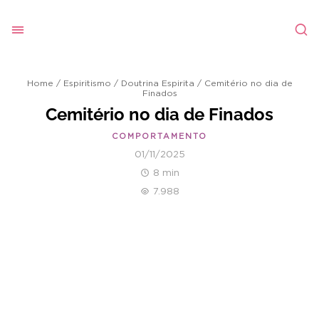
Home
/
Espiritismo
/
Doutrina Espirita
/
Cemitério no dia de
Finados
Cemitério no dia de Finados
COMPORTAMENTO
01/11/2025
8 min
7.988