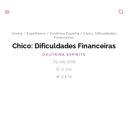
Home
/
Espiritismo
/
Doutrina Espirita
/
Chico: Dificuldades
Financeiras
Chico: Dificuldades Financeiras
DOUTRINA ESPIRITA
25/08/2018
0 min
6.676