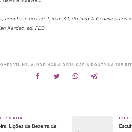
o haverá equívoco.
 com base no cap. I, item 32, do livro A Gênese ou os m
lan Kardec, ed. FEB.
OMPARTILHE, AJUDE-NOS A DIVULGAR A DOUTRINA ESPÍRI
 ESPIRITA
DOUTR
ira: Lições de Bezerra de
Escul