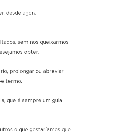
r, desde agora,
sultados, sem nos queixarmos
esejamos obter.
io, prolongar ou abreviar
õe termo.
cia, que é sempre um guia
utros o que gostaríamos que