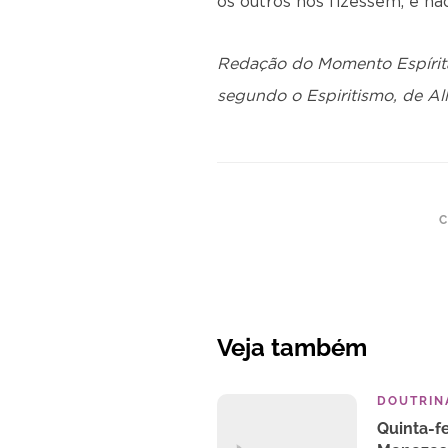
os outros nos fizessem, e nã
Redação do Momento Espírita,
segundo o Espiritismo, de Al
C
Veja também
DOUTRINA
Quinta-fe