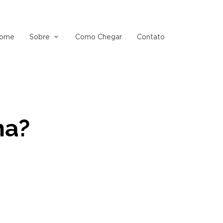
ome
Sobre
Como Chegar
Contato
na?