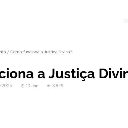
H
rita
/
Como funciona a Justiça Divina?
iona a Justiça Divi
/2025
10 min
8.849