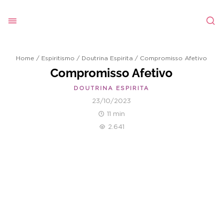
Home
/
Espiritismo
/
Doutrina Espirita
/
Compromisso Afetivo
Compromisso Afetivo
DOUTRINA ESPIRITA
23/10/2023
11 min
2.641