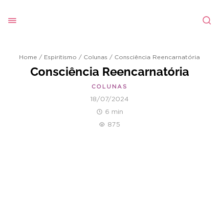
Home
/
Espiritismo
/
Colunas
/
Consciência Reencarnatória
Consciência Reencarnatória
COLUNAS
18/07/2024
6 min
875