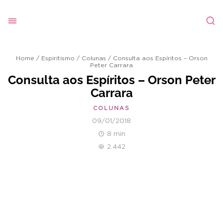
Home
/
Espiritismo
/
Colunas
/
Consulta aos Espíritos – Orson
Peter Carrara
Consulta aos Espíritos – Orson Peter
Carrara
COLUNAS
09/01/2018
8 min
2.442