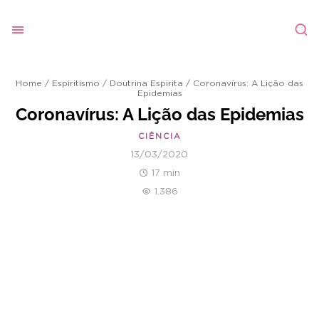
Home
/
Espiritismo
/
Doutrina Espirita
/
Coronavírus: A Lição das
Epidemias
Coronavírus: A Lição das Epidemias
CIÊNCIA
13/03/2020
17 min
1.386