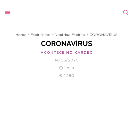
Home
/
Espiritismo
/
Doutrina Espirita
/
CORONAVÍRUS
CORONAVÍRUS
ACONTECE NO KARDEC
14/03/2020
1 min
1.280