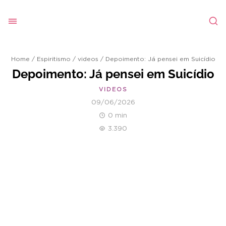
Home
/
Espiritismo
/
videos
/
Depoimento: Já pensei em Suicídio
Depoimento: Já pensei em Suicídio
VIDEOS
09/06/2026
0 min
3.390