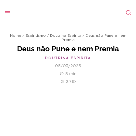
Home
/
Espiritismo
/
Doutrina Espirita
/
Deus não Pune e nem
Premia
Deus não Pune e nem Premia
DOUTRINA ESPIRITA
05/03/2025
8 min
2.710