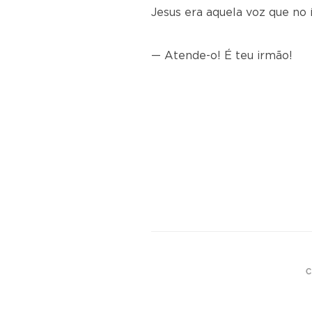
Jesus era aquela voz que no 
— Atende-o! É teu irmão!
C