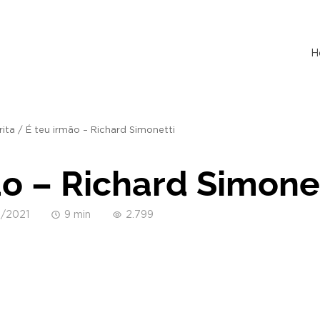
H
rita
/
É teu irmão – Richard Simonetti
ão – Richard Simone
/2021
9 min
2.799