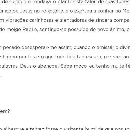
 do suicídio o rondava, o plantonista falou de suas fune
ico de Jesus no refeitório, e o exortou a confiar no M
 vi­brações carinhosas e alentadoras de sincera comp
 do meigo Rabi e, sentindo-se possuído de novo ânimo, 
pecado desesperar-me as­sim, quando o emissário divino
 há momentos em que tudo fica tão escuro, parece tão d
palavras. Deus o abençoe! Sabe moço, eu tenho muita fé
…
mem?
o albergue e talvez fosse o visitante humilde que nos so