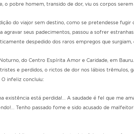
, o pobre homem, transido de dor, viu os corpos serem r
dição do viajor sem destino, como se pretendesse fugir
ra agravar seus padeci­mentos, passou a sofrer estranha
ticamente despedido dos raros empregos que surgiam, d
Noturno, do Centro Espírita Amor e Caridade, em Bauru.
ristes e perdidos, o rictos de dor nos lábios trêmulos, 
 O infeliz concluiu:
 existência está perdida!… A saudade é fel que me amar
endo!… Tenho passado fome e sido acusado de malfei­tor