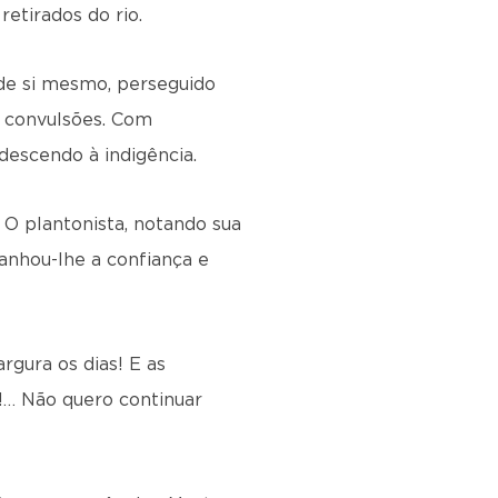
etirados do rio.
 de si mesmo, perseguido
s convulsões. Com
escendo à indigência.
 O plantonista, notando sua
ganhou-lhe a confiança e
gura os dias! E as
!… Não quero continuar