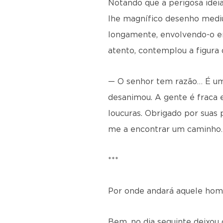
Notando que a perigosa ideia
lhe magnífico desenho mediún
longamente, envolvendo-o em
atento, contemplou a figura
— O senhor tem razão… É um 
desanimou. A gente é fraca e
loucuras. Obrigado por suas 
me a encontrar um caminho
***
Por onde andará aquele ho
Bem, no dia seguinte deixou 