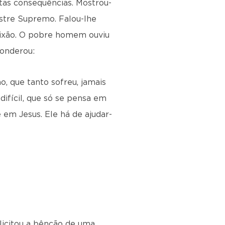
stas consequências. Mostrou-
estre Supremo. Falou-lhe
aixão. O pobre homem ouviu
ponderou:
, que tanto sofreu, jamais
ifícil, que só se pensa em
 em Jesus. Ele há de ajudar-
li­citou a bênção de uma