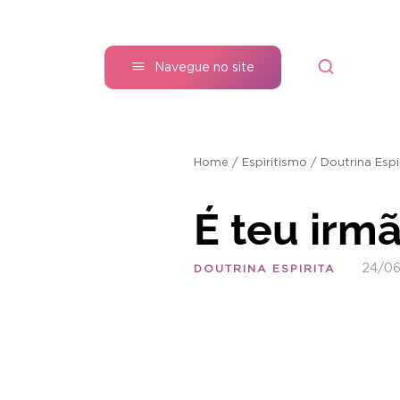
Navegue no site
Home
/
Espiritismo
/
Doutrina Espi
É teu irm
24/06
DOUTRINA ESPIRITA