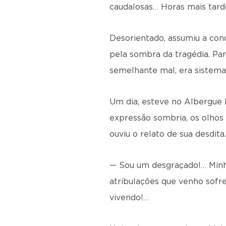
caudalosas… Horas mais tarde
Desorientado, assumiu a con
pela sombra da tragé­dia. Pa
semelhante mal, era sistema
Um dia, esteve no Albergue 
expressão sombria, os olhos t
ouviu o relato de sua desdita.
— Sou um desgraçado!… Minha
atribulações que venho sofr
vivendo!…