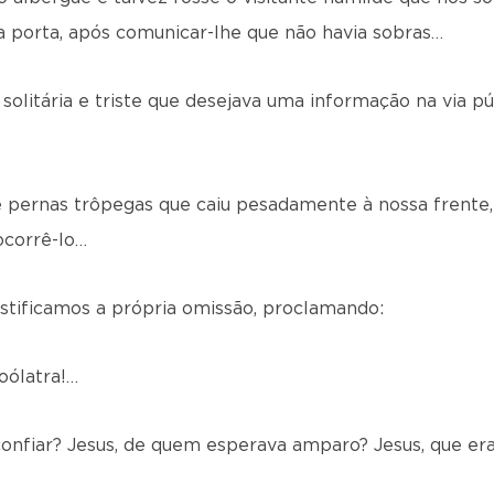
a porta, após comunicar-lhe que não havia sobras…
a solitária e triste que desejava uma informação na via 
e pernas trôpegas que caiu pe­sadamente à nossa frente
ocorrê-lo…
stificamos a própria omissão, proclamando:
ólatra!…
confiar? Jesus, de quem esperava amparo? Jesus, que er