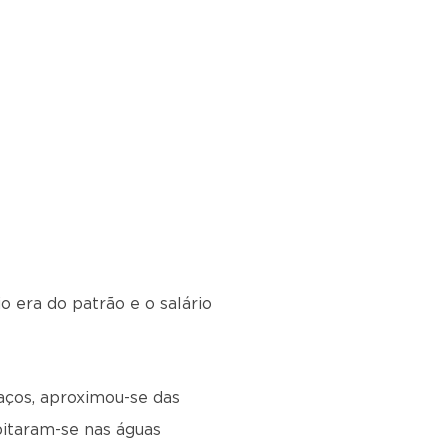
io era do patrão e o salário
raços, aproximou-se das
ita­ram-se nas águas