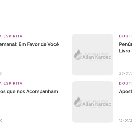
 ESPIRITA
DOUTR
Semanal: Em Favor de Você
Penúr
Livro
3
23/01/
 ESPIRITA
DOUTR
itos que nos Acompanham
Apost
20
12/01/