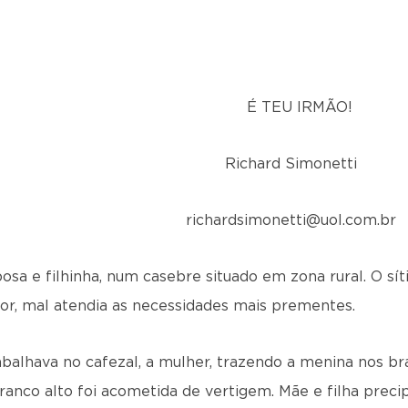
É TEU IRMÃO!
Richard Simonetti
richardsimonetti@uol.com.br
osa e filhinha, num casebre si­tuado em zona rural. O sít
uor, mal atendia as necessi­dades mais prementes.
abalhava no cafezal, a mulher, trazendo a menina nos b
ranco alto foi acometida de vertigem. Mãe e filha precip