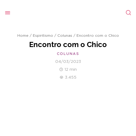
Home
/
Espiritismo
/
Colunas
/
Encontro com o Chico
Encontro com o Chico
COLUNAS
04/03/2023
12 min
3.455