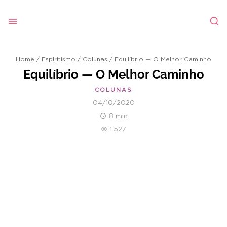
Home
/
Espiritismo
/
Colunas
/
Equilíbrio — O Melhor Caminho
Equilíbrio — O Melhor Caminho
COLUNAS
04/10/2020
8 min
1.527