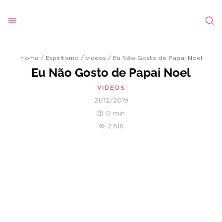
Home
/
Espiritismo
/
videos
/
Eu Não Gosto de Papai Noel
Eu Não Gosto de Papai Noel
VIDEOS
21/12/2019
0 min
2.516