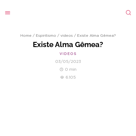
Home
/
Espiritismo
/
videos
/
Existe Alma Gêmea?
Existe Alma Gêmea?
VIDEOS
03/05/2023
0 min
6.105