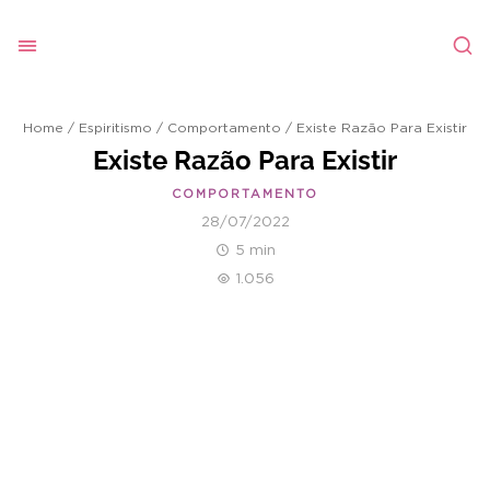
Home
/
Espiritismo
/
Comportamento
/
Existe Razão Para Existir
Existe Razão Para Existir
COMPORTAMENTO
28/07/2022
5 min
1.056