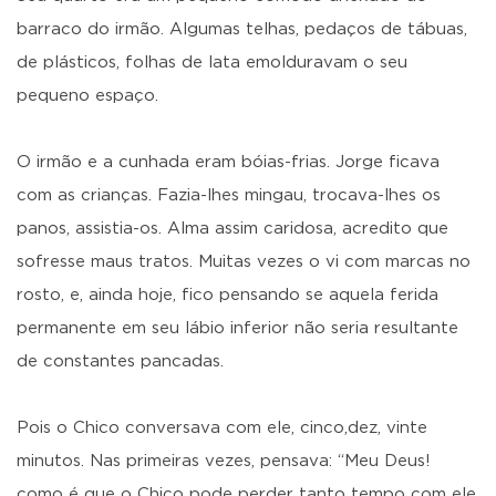
barraco do irmão. Algumas telhas, pedaços de tábuas,
de plásticos, folhas de lata emolduravam o seu
pequeno espaço.
O irmão e a cunhada eram bóias-frias. Jorge ficava
com as crianças. Fazia-lhes mingau, trocava-lhes os
panos, assistia-os. Alma assim caridosa, acredito que
sofresse maus tratos. Muitas vezes o vi com marcas no
rosto, e, ainda hoje, fico pensando se aquela ferida
permanente em seu lábio inferior não seria resultante
de constantes pancadas.
Pois o Chico conversava com ele, cinco,dez, vinte
minutos. Nas primeiras vezes, pensava: “Meu Deus!
como é que o Chico pode perder tanto tempo com ele,