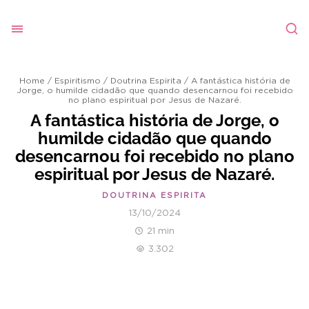
Home
/
Espiritismo
/
Doutrina Espirita
/
A fantástica história de
Jorge, o humilde cidadão que quando desencarnou foi recebido
no plano espiritual por Jesus de Nazaré.
A fantástica história de Jorge, o
humilde cidadão que quando
desencarnou foi recebido no plano
espiritual por Jesus de Nazaré.
DOUTRINA ESPIRITA
13/10/2024
21 min
3.302