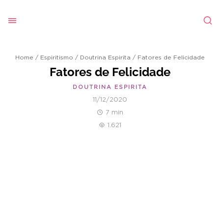
Home
/
Espiritismo
/
Doutrina Espirita
/
Fatores de Felicidade
Fatores de Felicidade
DOUTRINA ESPIRITA
11/12/2020
7 min
1.621