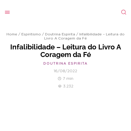
Home
/
Espiritismo
/
Doutrina Espirita
/
Infalibilidade – Leitura do
Livro A Coragem da Fé
Infalibilidade – Leitura do Livro A
Coragem da Fé
DOUTRINA ESPIRITA
16/08/2022
7 min
3.232