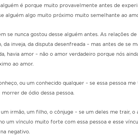
e alguém é porque muito provavelmente antes de expe
se alguém algo muito próximo muito semelhante ao amo
ém se nunca gostou desse alguém antes. As relações d
o, da inveja, da disputa desenfreada – mas antes de se ma
eada, havia amor – não o amor verdadeiro porque nós ai
ximo ao amor.
nheço, ou um conhecido qualquer – se essa pessoa me tr
 morrer de ódio dessa pessoa.
m irmão, um filho, o cônjuge – se um deles me trair, o 
ho um vínculo muito forte com essa pessoa e esse vínc
rna negativo.