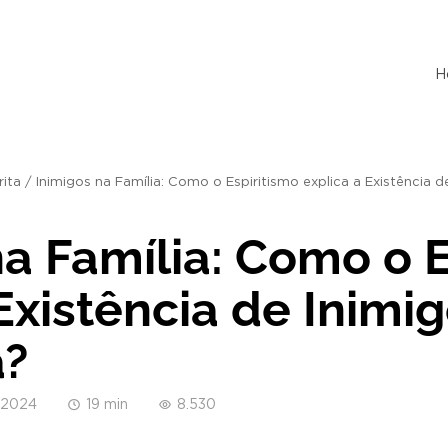
H
rita
/
Inimigos na Família: Como o Espiritismo explica a Existência d
na Família: Como o E
Existência de Inimi
a?
/2024
19 min
8.530