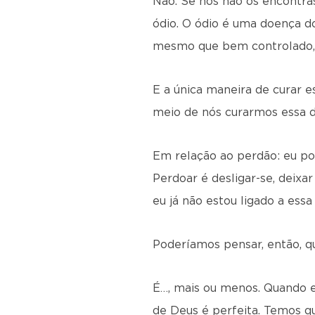
Não. Se nós não os encontrá
ódio. O ódio é uma doença do
mesmo que bem controlado,
E a única maneira de curar e
meio de nós curarmos essa 
Em relação ao perdão: eu po
Perdoar é desligar-se, deixa
eu já não estou ligado a essa
Poderíamos pensar, então, q
É…, mais ou menos. Quando eu
de Deus é perfeita. Temos q