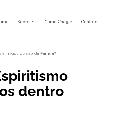
ome
Sobre
Como Chegar
Contato
e Inimigos dentro da Família?
spiritismo
gos dentro