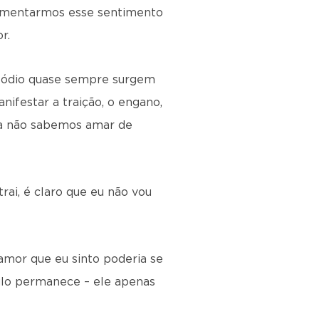
rimentarmos esse sentimento
r.
e ódio quase sempre surgem
nifestar a traição, o engano,
nda não sabemos amar de
ai, é claro que eu não vou
amor que eu sinto poderia se
ulo permanece – ele apenas