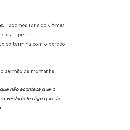
s. Podemos ter sido vítimas
ezes espíritos se
sso só termina com o perdão
u no sermão da montanha:
a que não aconteça que o
. Em verdade te digo que de
6