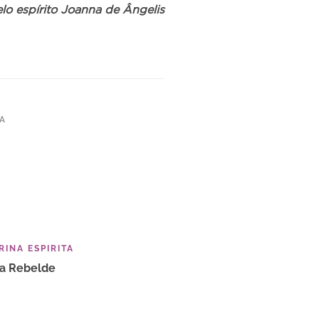
elo espírito Joanna de Ângelis
TA
INA ESPIRITA
ha Rebelde