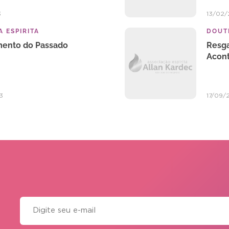
3
13/02/
 ESPIRITA
DOUTR
ento do Passado
Resg
Acon
3
17/09/