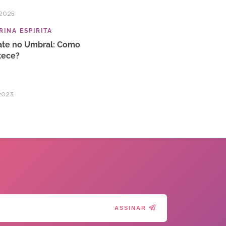
2025
INA ESPIRITA
ate no Umbral: Como
tece?
2023
ASSINAR