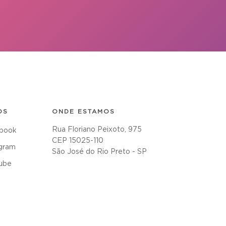
OS
ONDE ESTAMOS
Rua Floriano Peixoto, 975
book
CEP 15025-110
agram
São José do Rio Preto - SP
ube