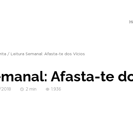
H
rita
/
Leitura Semanal: Afasta-te dos Vícios
emanal: Afasta-te do
/2018
2 min
1.936