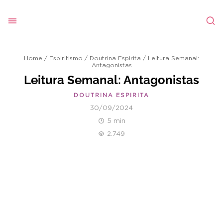
Home
/
Espiritismo
/
Doutrina Espirita
/
Leitura Semanal:
Antagonistas
Leitura Semanal: Antagonistas
DOUTRINA ESPIRITA
30/09/2024
5 min
2.749