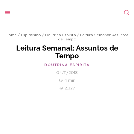
Home
/
Espiritismo
/
Doutrina Espirita
/
Leitura Semanal: Assuntos
de Tempo
Leitura Semanal: Assuntos de
Tempo
DOUTRINA ESPIRITA
04/11/2018
4 min
2.327