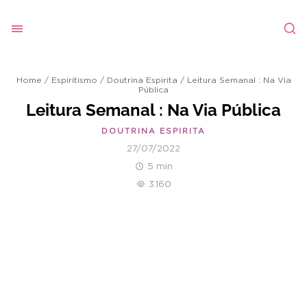
Home
/
Espiritismo
/
Doutrina Espirita
/
Leitura Semanal : Na Via
Pública
Leitura Semanal : Na Via Pública
DOUTRINA ESPIRITA
27/07/2022
5 min
3.160