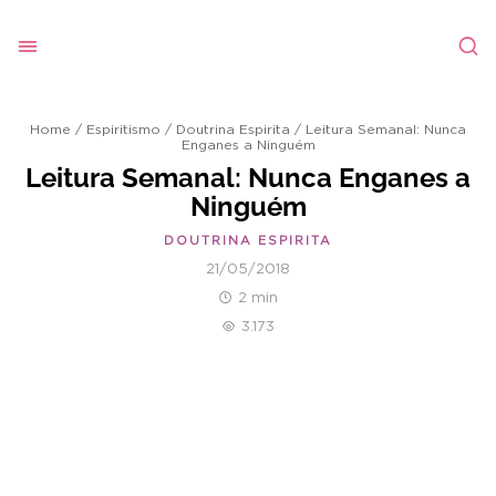
Home
/
Espiritismo
/
Doutrina Espirita
/
Leitura Semanal: Nunca
Enganes a Ninguém
Leitura Semanal: Nunca Enganes a
Ninguém
DOUTRINA ESPIRITA
21/05/2018
2 min
3.173