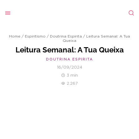
Home
/
Espiritismo
/
Doutrina Espirita
/
Leitura Semanal: A Tua
Queixa
Leitura Semanal: A Tua Queixa
DOUTRINA ESPIRITA
16/09/2024
3 min
2.267