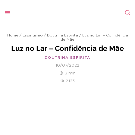
Home
/
Espiritismo
/
Doutrina Espirita
/
Luz no Lar – Confidência
de Mãe
Luz no Lar – Confidência de Mãe
DOUTRINA ESPIRITA
10/07/2022
3 min
2.123