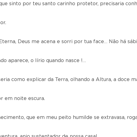
que sinto por teu santo carinho protetor, precisaria con
or.
terna, Deus me acena e sorri por tua face… Não há sáb
do aparece, o lírio quando nasce !…
 seria como explicar da Terra, olhando a Altura, a doce m
or em noite escura.
ecimento, que em meu peito humilde se extravasa, rog
entura, anjo sustentador de nossa casa!…