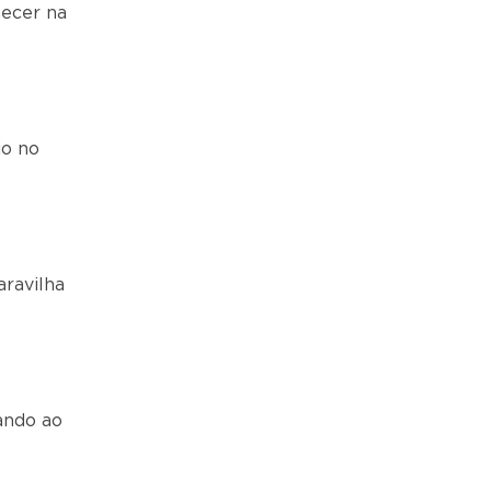
hecer na
io no
aravilha
ando ao