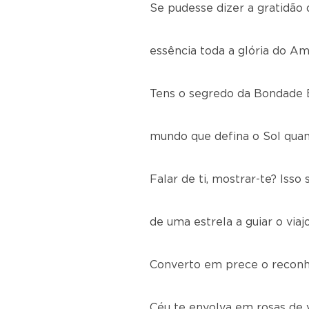
Se pudesse dizer a gratidão 
essência toda a glória do Am
Tens o segredo da Bondade E
mundo que defina o Sol quan
Falar de ti, mostrar-te? Isso
de uma estrela a guiar o viaj
Converto em prece o reconh
Céu te envolva em rosas de v