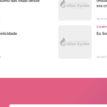
esumo das vidas desse
(Hist
era c
3
18/11/2
COMP
Felicidade
Eu S
3
19/08