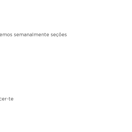
caremos semanalmente seções
cer-te