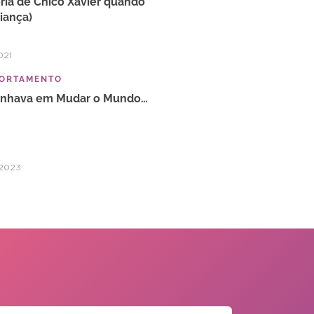
ória de Chico Xavier quando
riança)
021
ORTAMENTO
onhava em Mudar o Mundo…
/2023