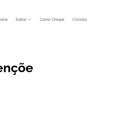
ome
Sobre
Como Chegar
Contato
bençõe