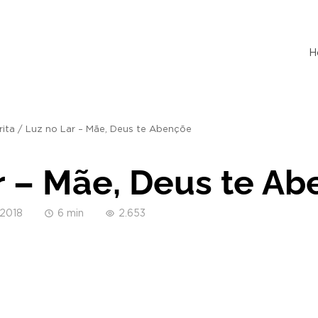
H
rita
/
Luz no Lar – Mãe, Deus te Abençõe
r – Mãe, Deus te A
/2018
6 min
2.653