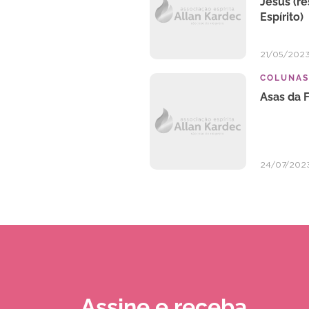
Jesus (r
Espírito)
21/05/202
COLUNAS
Asas da 
24/07/202
Assine e receba