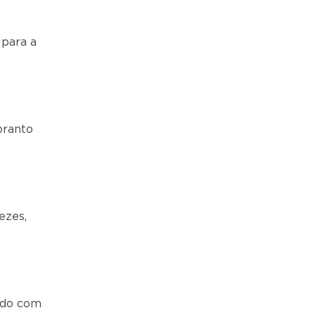
 para a
pranto
ezes,
dado com