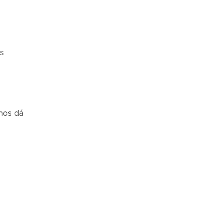
s
nos dá