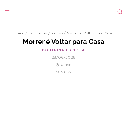
Home
/
Espiritismo
/
videos
/
Morrer é Voltar para Casa
Morrer é Voltar para Casa
DOUTRINA ESPIRITA
23/06/2026
0 min
5.652