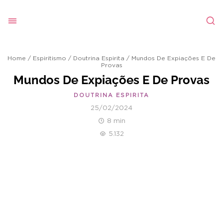
Home
/
Espiritismo
/
Doutrina Espirita
/
Mundos De Expiações E De
Provas
Mundos De Expiações E De Provas
DOUTRINA ESPIRITA
25/02/2024
8 min
5.132