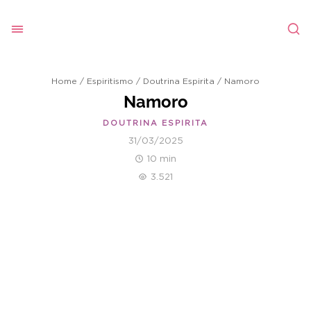
Home
/
Espiritismo
/
Doutrina Espirita
/
Namoro
Namoro
DOUTRINA ESPIRITA
31/03/2025
10 min
3.521