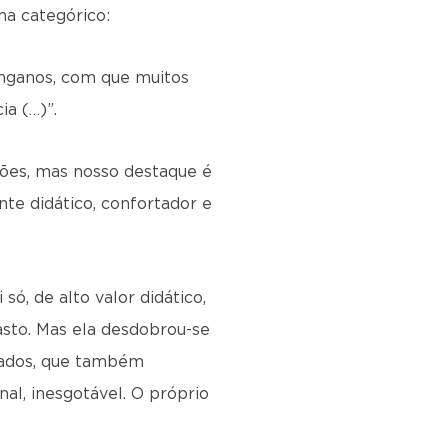
ma categórico:
senganos, com que muitos
ia (…)”.
ções, mas nosso destaque é
nte didático, confortador e
 só, de alto valor didático,
asto. Mas ela desdobrou-se
nados, que também
nal, inesgotável. O próprio