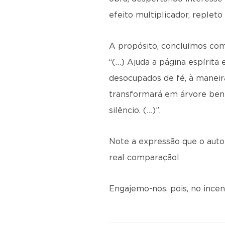
efeito multiplicador, replet
A propósito, concluímos com
“(…) Ajuda a página espírita 
desocupados de fé, à maneir
transformará em árvore benf
silêncio. (…)”.
Note a expressão que o auto
real comparação!
Engajemo-nos, pois, no incent