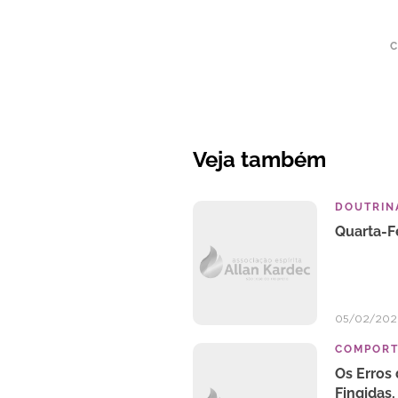
C
Veja também
DOUTRINA
Quarta-F
05/02/202
COMPOR
Os Erros
Fingidas,