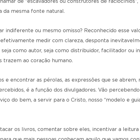
hamar de “escavadores ou construtores de raciocínios”,
a da mesma fonte natural.
ar indiferente ou mesmo omisso? Reconhecido esse valo
 efetivamente medir com clareza, desponta inevitavel
eja como autor, seja como distribuidor, facilitador ou in
tas trazem ao coração humano.
s e encontrar as pérolas, as expressões que se abrem, 
ercebidos, é a função dos divulgadores. Vão percebendo
iço do bem, a servir para o Cristo, nosso “modelo e gui
car os livros, comentar sobre eles, incentivar a leitur
 para que mais pessoas conheçam aquilo que vamos con