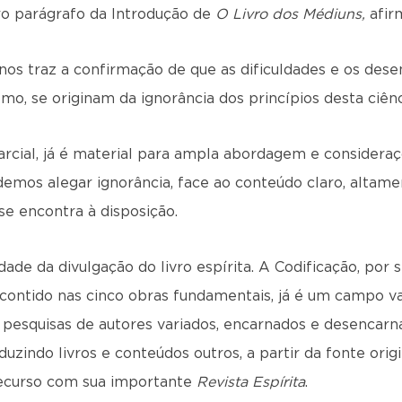
ro parágrafo da Introdução de
O Livro dos Médiuns,
afir
 nos traz a confirmação de que as dificuldades e os de
mo, se originam da ignorância dos princípios desta ciênc
arcial, já é material para ampla abordagem e considera
demos alegar ignorância, face ao conteúdo claro, altame
se encontra à disposição.
ade da divulgação do livro espírita. A Codificação, por si
l, contido nas cinco obras fundamentais, já é um campo v
 pesquisas de autores variados, encarnados e desencar
zindo livros e conteúdos outros, a partir da fonte origi
ecurso com sua importante
Revista Espírita
.