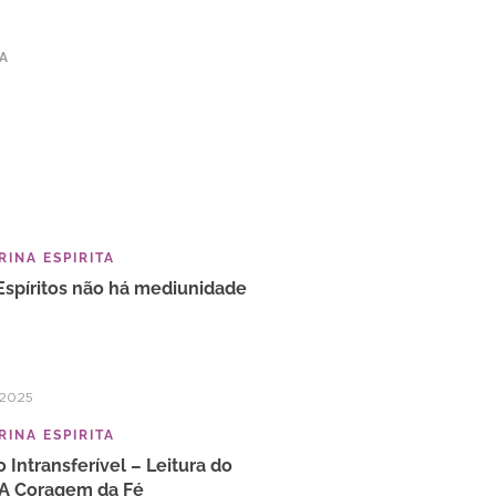
TA
INA ESPIRITA
spíritos não há mediunidade
/2025
INA ESPIRITA
o Intransferível – Leitura do
 A Coragem da Fé