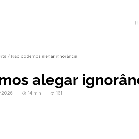
H
rita
/
Não podemos alegar ignorância
os alegar ignorân
/2026
14 min
161