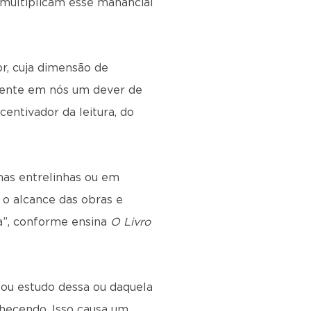
 multiplicam esse manancial
r, cuja dimensão de
mente em nós um dever de
centivador da leitura, do
nas entrelinhas ou em
 o alcance das obras e
a”, conforme ensina
O Livro
a ou estudo dessa ou daquela
hecendo. Isso causa um