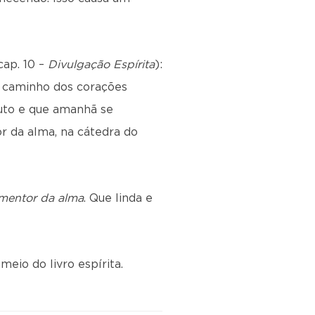
 cap. 10 –
Divulgação Espírita
):
 a caminho dos corações
luto e que amanhã se
r da alma, na cátedra do
mentor da alma
. Que linda e
meio do livro espírita.