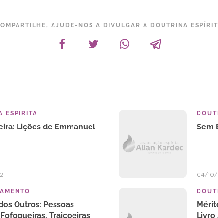
OMPARTILHE, AJUDE-NOS A DIVULGAR A DOUTRINA ESPÍRI
 ESPIRITA
DOUTR
eira: Lições de Emmanuel
Sem E
2
04/10
TAMENTO
DOUTR
 dos Outros: Pessoas
Mérit
 Fofoqueiras, Traiçoeiras
Livro