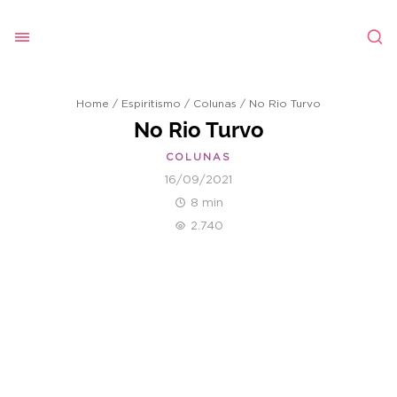
Home
/
Espiritismo
/
Colunas
/
No Rio Turvo
No Rio Turvo
COLUNAS
16/09/2021
8 min
2.740