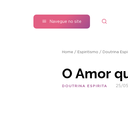
Navegue no site
Home
/
Espiritismo
/
Doutrina Espi
O Amor qu
25/0
DOUTRINA ESPIRITA