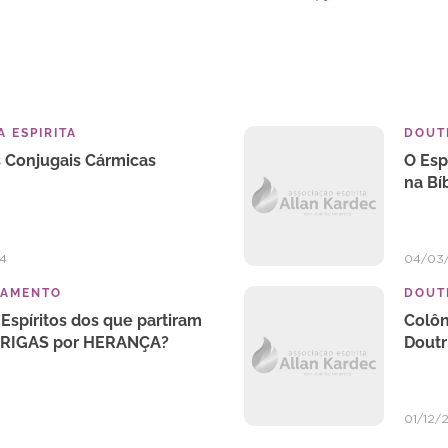
 ESPIRITA
DOUTR
 Conjugais Cármicas
O Esp
na Bí
4
04/03
TAMENTO
DOUTR
Espíritos dos que partiram
Colôn
BRIGAS por HERANÇA?
Doutr
01/12/