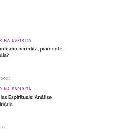
INA ESPIRITA
iritismo acredita, piamente,
blia?
/2022
INA ESPIRITA
ias Espirituais: Análise
inária
2025