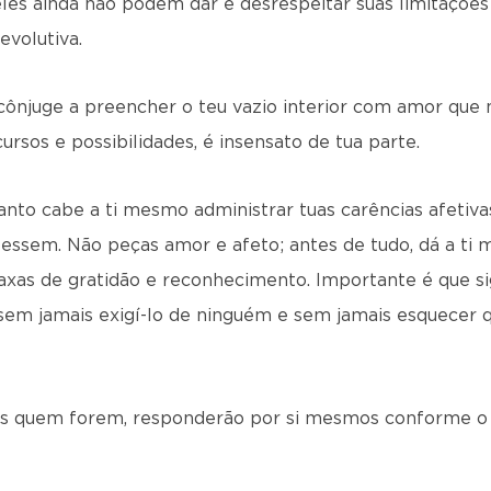
eles ainda não podem dar é desrespeitar suas limitaçõe
 evolutiva.
e cônjuge a preencher o teu vazio interior com amor que
ursos e possibilidades, é insensato de tua parte.
nto cabe a ti mesmo administrar tuas carências afetivas
izessem. Não peças amor e afeto; antes de tudo, dá a t
xas de gratidão e reconhecimento. Importante é que si
em jamais exigí-lo de ninguém e sem jamais esquecer q
es quem forem, responderão por si mesmos conforme o se