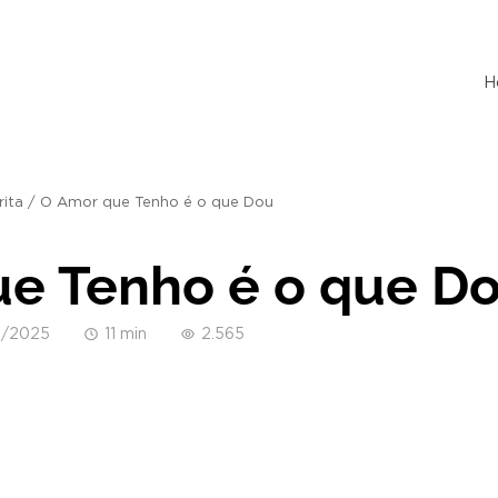
H
rita
/
O Amor que Tenho é o que Dou
e Tenho é o que D
5/2025
11 min
2.565