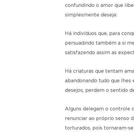
confundindo o amor que libe
simplesmente deseja:
Há indivíduos que, para conq
persuadindo também a si mes
satisfazendo assim as expect
Há criaturas que tentam ama
abandonando tudo que lhes é
desejos, perdem o sentido d
Alguns delegam o controle d
renunciar ao próprio senso d
torturados, pois tornaram-s