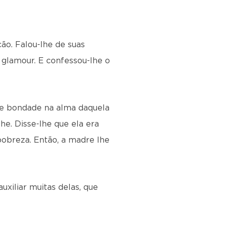
ção. Falou-lhe de suas
e glamour. E confessou-lhe o
a e bondade na alma daquela
he. Disse-lhe que ela era
pobreza. Então, a madre lhe
uxiliar muitas delas, que