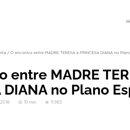
H
rita
/
O encontro entre MADRE TERESA e PRINCESA DIANA no Plano 
ro entre MADRE TER
DIANA no Plano Esp
/2018
10 min
11.983