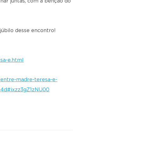
lhar juntas, com a bênção do
júbilo desse encontro!
sa-e.html
-entre-madre-teresa-e-
aa4d#ixzz3gZ1zNU00