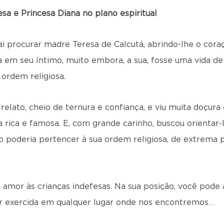
sa e Princesa Diana no plano espiritual
vai procurar madre Teresa de Calcutá, abrindo-lhe o cora
ia em seu íntimo, muito embora, a sua, fosse uma vida d
 ordem religiosa.
elato, cheio de ternura e confiança, e viu muita doçur
rica e famosa. E, com grande carinho, buscou orientar-l
o poderia pertencer à sua ordem religiosa, de extrema 
 amor às crianças indefesas. Na sua posição, você pode a
r exercida em qualquer lugar onde nos encontremos…