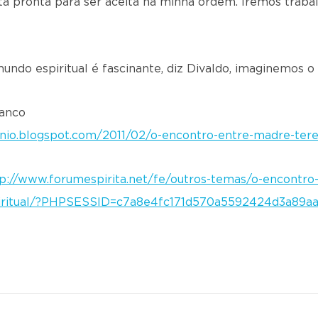
stá pronta para ser aceita na minha ordem. Iremos traba
do espiritual é fascinante, diz Divaldo, imaginemos o 
ranco
lenio.blogspot.com/2011/02/o-encontro-entre-madre-tere
p://www.forumespirita.net/fe/outros-temas/o-encontro
spiritual/?PHPSESSID=c7a8e4fc171d570a5592424d3a89