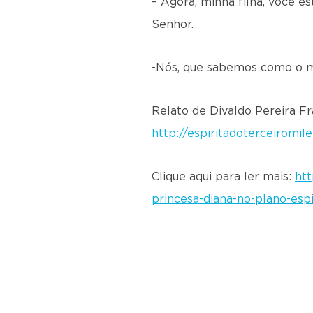
– Agora, minha filha, você e
Senhor.
-Nós, que sabemos como o mun
Relato de Divaldo Pereira F
http://espiritadoterceiromi
Clique aqui para ler mais:
htt
princesa-diana-no-plano-e