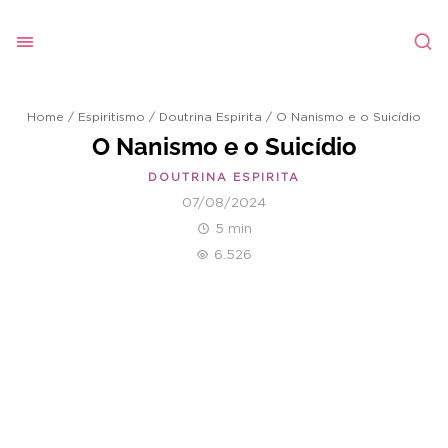
Home
/
Espiritismo
/
Doutrina Espirita
/
O Nanismo e o Suicídio
O Nanismo e o Suicídio
DOUTRINA ESPIRITA
07/08/2024
5 min
6.526