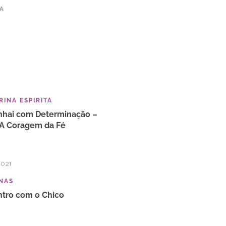
TA
INA ESPIRITA
hai com Determinação –
 A Coragem da Fé
2021
NAS
tro com o Chico