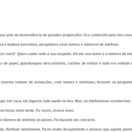
izava atos de benevolência de grandes proporções. Era conhecido pelo seu cora
a e beijava estranhos, perguntava seus nomes e números de telefone.
cer você!
Quero saber tudo a seu respeito. Dê-me seu nome e o número de telef
s de papel, guardanapos descartáveis, cartões de visitas e tudo era enfiado 
enorme volume de anotações, com nomes e telefones, ficavam se pergunta
ar em casa, ele jogasse tudo aquilo no lixo. Mas, os telefonemas aconteciam.
 ou horas mais tarde. Às vezes, levava anos.
o número de telefone ao pastor. Foi durante um concerto.
a. Nenhum telefonema. Ficou muito desapontado e pensou que aquele pasto