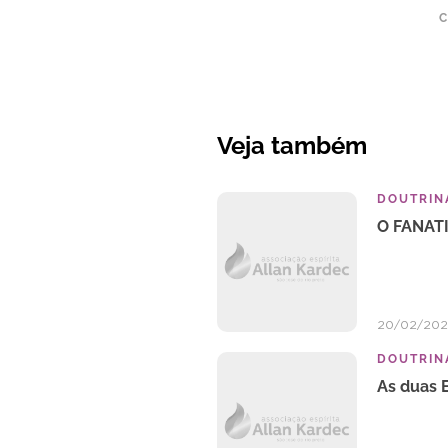
C
Veja também
DOUTRINA
O FANAT
20/02/20
DOUTRINA
As duas 