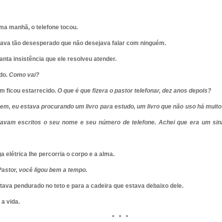
a manhã, o telefone tocou.
ava tão desesperado que não desejava falar com ninguém.
anta insistência que ele resolveu atender.
do.
Como vai?
m ficou estarrecido.
O que é que fizera o pastor telefonar, dez anos depois?
em, eu estava procurando um livro para estudo, um livro que não uso há muito 
tavam escritos o seu nome e seu número de telefone. Achei que era um sinal
elétrica lhe percorria o corpo e a alma.
Pastor, você ligou bem a tempo.
tava pendurado no teto e para a cadeira que estava debaixo dele.
 a vida.
*
*
*