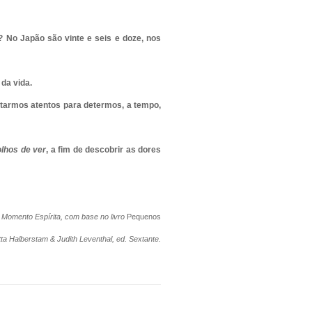
? No Japão são vinte e seis e doze, nos
da vida.
tarmos atentos para determos, a tempo,
olhos de ver
, a fim de descobrir as dores
Momento Espírita, com base no livro
Pequenos
Yitta Halberstam & Judith Leventhal, ed. Sextante.