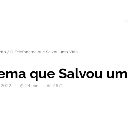
H
rita
/
O Telefonema que Salvou uma Vida
ema que Salvou um
/2022
24 min
2.671