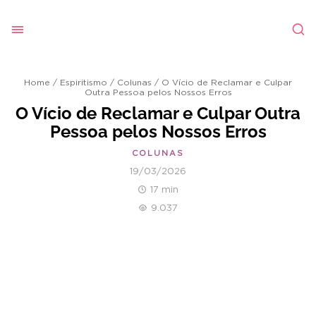
Home
/
Espiritismo
/
Colunas
/
O Vício de Reclamar e Culpar
Outra Pessoa pelos Nossos Erros
O Vício de Reclamar e Culpar Outra
Pessoa pelos Nossos Erros
COLUNAS
19/03/2026
17 min
9.037